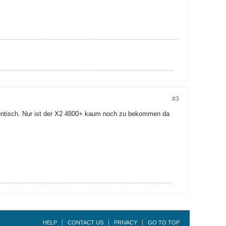
#3
 identisch. Nur ist der X2 4800+ kaum noch zu bekommen da
HELP
CONTACT US
PRIVACY
GO TO TOP