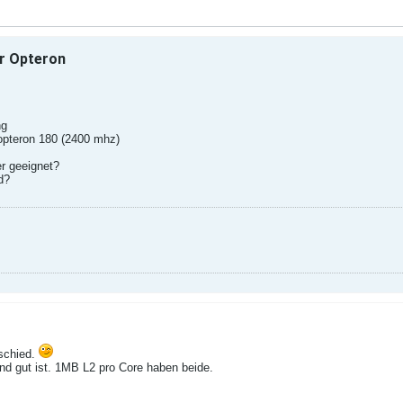
r Opteron
ng
opteron 180 (2400 mhz)
r geeignet?
d?
rschied.
 gut ist. 1MB L2 pro Core haben beide.