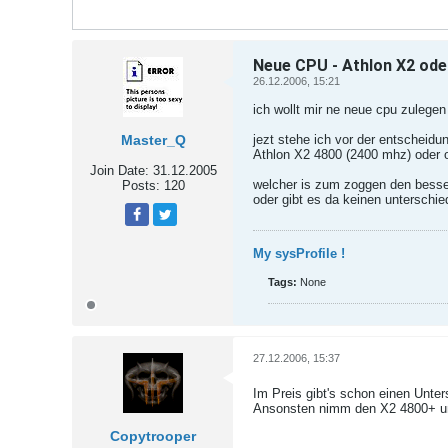
Neue CPU - Athlon X2 ode
26.12.2006, 15:21
ich wollt mir ne neue cpu zulegen
Master_Q
jezt stehe ich vor der entscheidu
Athlon X2 4800 (2400 mhz) oder 
Join Date:
31.12.2005
welcher is zum zoggen den besse
Posts:
120
oder gibt es da keinen unterschie
Tweet
Share
My sysProfile !
Tags:
None
27.12.2006, 15:37
Im Preis gibt's schon einen Unte
Ansonsten nimm den X2 4800+ und
Copytrooper