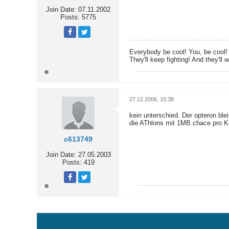
Join Date:
07.11.2002
Posts:
5775
Tweet
Share
Everybody be cool! You, be cool!
They'll keep fighting! And they'll w
27.12.2006, 15:38
kein unterschied. Der opteron bl
die AThlons mit 1MB chace pro Ke
c613749
Join Date:
27.05.2003
Posts:
419
Tweet
Share