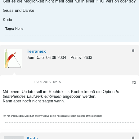
Gibt es die Möglichkeit nicht mehr oder nur in einer PRO Version oder so?
Gruss und Danke
Koda
Tags:
None
Terramex
Join Date:
06.09.2004
Posts:
2633
15.09.2015, 18:15
#2
Tweet
Share
Mit einem Update soll im Rechtsklick-Kontextmenü die Option
In
bestehendes Laufwerk einbinden
angeboten werden.
Kann aber noch nicht sagen wann.
I'm not employed by Disc Soft and my views do not necessarily reflect the ones of the company.
Koda_