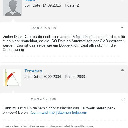
Join Date:
14.09.2015
Posts:
2
16.09.2015, 07:40
#3
Tweet
Share
Vielen Dank. Gibt es da noch eine andere Möglichkeit? Leider ist diese für
mich nicht brauchbar, da die ISO Dateien Automatisch per CMD gestartet
werden. Das ist das selbe wie ein Doppelklick. Deshalb nützt mir die
Option wenig.
Terramex
Join Date:
06.09.2004
Posts:
2633
29.09.2015, 11:00
#4
Tweet
Share
Dann musst du in deinem Script zunächst das Laufwerk leeren per
-
unmount
Befehl:
Command line | daemon-help.com
I'm not employed by Disc Soft and my views do not necessarily reflect the ones of the company.