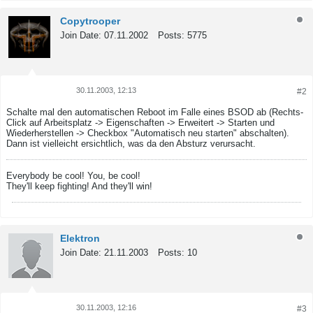
Copytrooper
Join Date:
07.11.2002
Posts:
5775
30.11.2003, 12:13
#2
Tweet
Share
Schalte mal den automatischen Reboot im Falle eines BSOD ab (Rechts-
Click auf Arbeitsplatz -> Eigenschaften -> Erweitert -> Starten und
Wiederherstellen -> Checkbox "Automatisch neu starten" abschalten).
Dann ist vielleicht ersichtlich, was da den Absturz verursacht.
Everybody be cool! You, be cool!
They'll keep fighting! And they'll win!
Elektron
Join Date:
21.11.2003
Posts:
10
30.11.2003, 12:16
#3