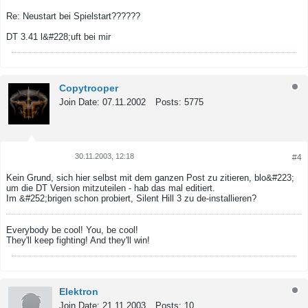
Tweet
Share
Re: Neustart bei Spielstart??????
DT 3.41 l&#228;uft bei mir
Copytrooper
Join Date:
07.11.2002
Posts:
5775
30.11.2003, 12:18
#4
Tweet
Share
Kein Grund, sich hier selbst mit dem ganzen Post zu zitieren, blo&#223;
um die DT Version mitzuteilen - hab das mal editiert.
Im &#252;brigen schon probiert, Silent Hill 3 zu de-installieren?
Everybody be cool! You, be cool!
They'll keep fighting! And they'll win!
Elektron
Join Date:
21.11.2003
Posts:
10