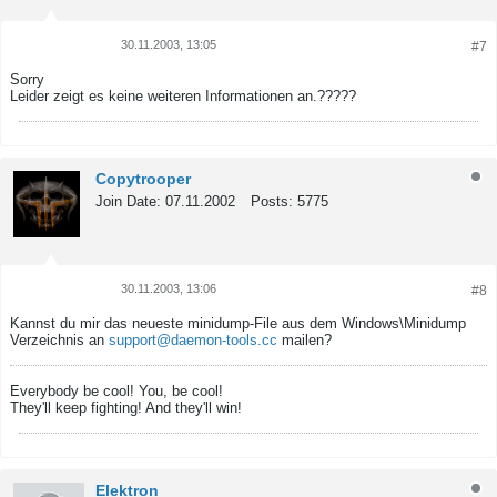
30.11.2003, 13:05
#7
Tweet
Share
Sorry
Leider zeigt es keine weiteren Informationen an.?????
Copytrooper
Join Date:
07.11.2002
Posts:
5775
30.11.2003, 13:06
#8
Tweet
Share
Kannst du mir das neueste minidump-File aus dem Windows\Minidump
Verzeichnis an
support@daemon-tools.cc
mailen?
Everybody be cool! You, be cool!
They'll keep fighting! And they'll win!
Elektron