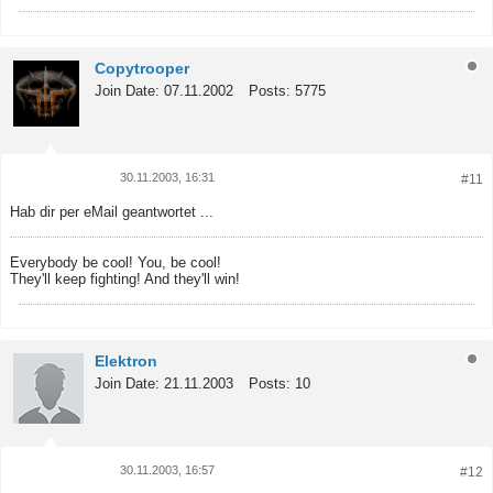
Copytrooper
Join Date:
07.11.2002
Posts:
5775
30.11.2003, 16:31
#11
Tweet
Share
Hab dir per eMail geantwortet ...
Everybody be cool! You, be cool!
They'll keep fighting! And they'll win!
Elektron
Join Date:
21.11.2003
Posts:
10
30.11.2003, 16:57
#12
Tweet
Share