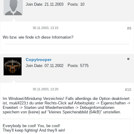
Join Date:
21.11.2003
Posts:
10
30.11.2003, 13:15
#9
Tweet
Share
Wo bzw. wie finde ich diese Information?
Copytrooper
Join Date:
07.11.2002
Posts:
5775
30.11.2003, 13:20
#10
Tweet
Share
Im Windows\Minidump Verzeichnis! Falls allerdings die Option deaktiviert
ist, mu&#223;t du unter Rechts-Click auf Arbeitsplatz -> Eigenschaften ->
Erweitert -> Starten und Wiederherstellen -> Debuginformationen
speichern von (keine) auf "kleines Speicherabbild (64kB)" umstellen.
Everybody be cool! You, be cool!
They'll keep fighting! And they'll win!