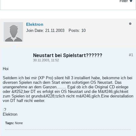
Filter
Elektron
Join Date:
21.11.2003
Posts:
10
Neustart bei Spielstart??????
#1
Tweet
Share
30.11.2003, 11:52
Hoi
Seitdem ich bei mir (XP Pro) silent hill 3 installiert habe, bekomme ich bei
diversen Spielen nach dem Start einen sofortigen OS Neustart. Das
unangenehme an dem Ganzen........ Egal ob ich die Original CD einlege
oder &#252;ber DT es erfolgt ein OS Neustart und die M&#246;glichkeit
zum Spielen ist grunds&#228;tzlich nicht m&#246;glich.Eine deinstallation
von DT half nicht weiter.
:?
Elektron
Tags:
None