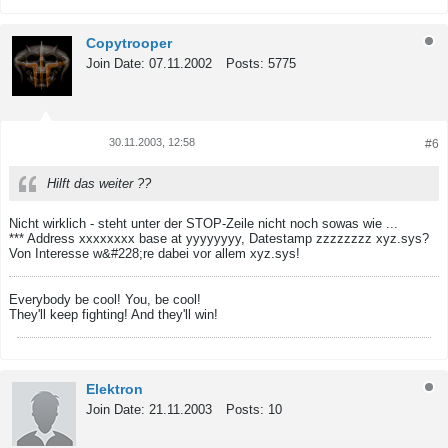
Copytrooper
Join Date:
07.11.2002
Posts:
5775
30.11.2003, 12:58
#6
Tweet
Share
Hilft das weiter ??
Nicht wirklich - steht unter der STOP-Zeile nicht noch sowas wie ...
*** Address xxxxxxxx base at yyyyyyyy, Datestamp zzzzzzzz xyz.sys?
Von Interesse w&#228;re dabei vor allem xyz.sys!
Everybody be cool! You, be cool!
They'll keep fighting! And they'll win!
Elektron
Join Date:
21.11.2003
Posts:
10