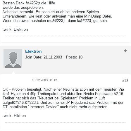
Besten Dank f&#252;r die Hilfe
werde das ausprobieren.
Nebenbei bemerkt: Es passiert auch bei anderen Spielen.
Unteranderem, wie liest oder anlysiert man eine MiniDump Datei.
Wenn du zuweit ausholen mu&#223;t, dann la&#223; gut sein.
:wink: Elektron
Elektron
Join Date:
21.11.2003
Posts:
10
10.12.2003, 11:12
#13
Tweet
Share
OK - Problem beseitigt. Nach einer Neuinstallation mit dem neusten Via
4in1 Hyperion 4.49p Treiberpaket und aktuellen Nvidia Forceware 52.16
Treiber hat sich das "Neustart bei Spielstart" Problem in Luft
aufgel&#246;&#223;t. Und zu meiner :P Freude ist das Problem mit der
DT installation "Incorrect Device" auch nicht mehr aufgetreten.
:wink: Elktron